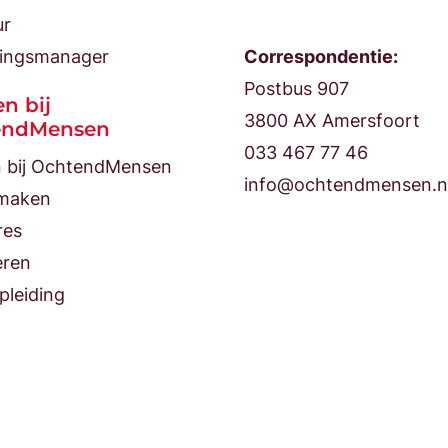
ur
ingsmanager
Correspondentie:
Postbus 907
n bij
3800 AX Amersfoort
endMensen
033 467 77 46
 bij OchtendMensen
info@ochtendmensen.n
maken
res
eren
pleiding