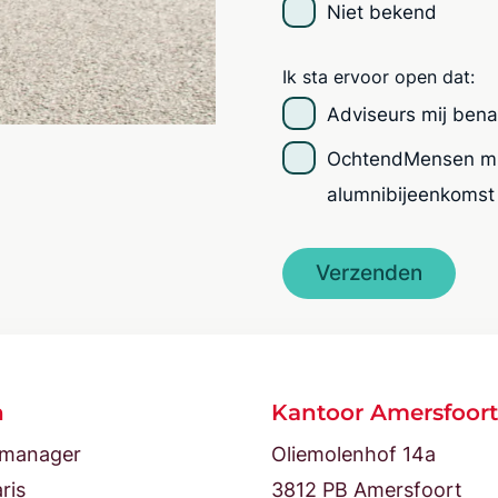
Niet bekend
Ik sta ervoor open dat:
Adviseurs mij ben
OchtendMensen mij
alumnibijeenkomst
n
Kantoor Amersfoort
tmanager
Oliemolenhof 14a
ris
3812 PB Amersfoort