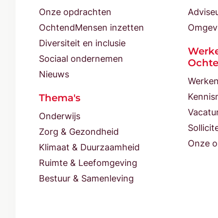
Onze opdrachten
Advise
OchtendMensen inzetten
Omgev
Diversiteit en inclusie
Werke
Sociaal ondernemen
Ocht
Nieuws
Werken
Kennis
Thema's
Vacatu
Onderwijs
Sollicit
Zorg & Gezondheid
Onze o
Klimaat & Duurzaamheid
Ruimte & Leefomgeving
Bestuur & Samenleving