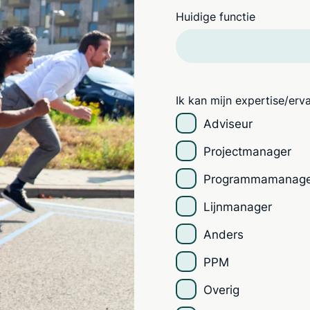
Huidige functie
Ik kan mijn expertise/erv
Adviseur
Projectmanager
Programmamanag
Lijnmanager
Anders
PPM
Overig