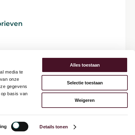
brieven
Alles toestaan
al media te
 van onze
Selectie toestaan
deze gegevens
 op basis van
Weigeren
mene voorwaarden
- Onderdeel van
TwynstraGudde
ing
Details tonen