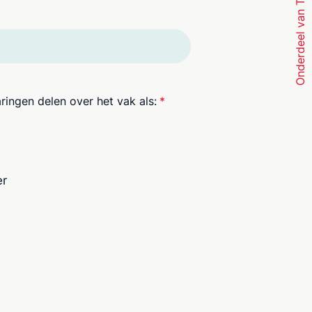
Onderdeel van TwynstraGudde
aringen delen over het vak als:
*
er