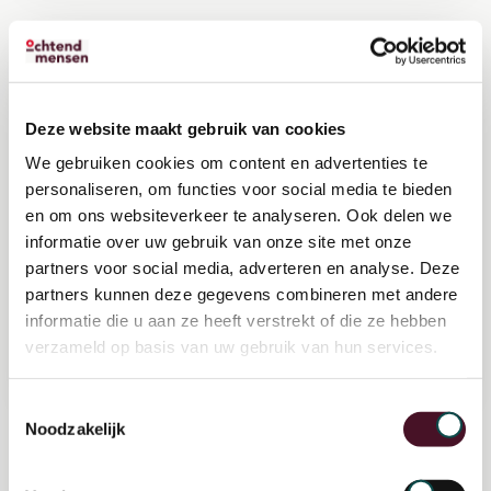
Bestuur & Samenleving
Deze website maakt gebruik van cookies
We gebruiken cookies om content en advertenties te
Wij werken voor en met de overheid
personaliseren, om functies voor social media te bieden
aan maatschappelijke uitdagingen
en om ons websiteverkeer te analyseren. Ook delen we
informatie over uw gebruik van onze site met onze
voor een maatschappij van morgen.
partners voor social media, adverteren en analyse. Deze
partners kunnen deze gegevens combineren met andere
informatie die u aan ze heeft verstrekt of die ze hebben
verzameld op basis van uw gebruik van hun services.
Toestemmingsselectie
Noodzakelijk