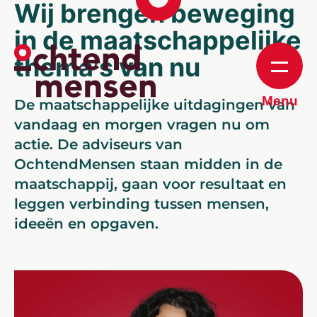
Wij brengen beweging
in de maatschappelijke
thema's van nu
Menu
De maatschappelijke uitdagingen van
vandaag en morgen vragen nu om
actie. De adviseurs van
OchtendMensen staan midden in de
maatschappij, gaan voor resultaat en
leggen verbinding tussen mensen,
ideeën en opgaven.