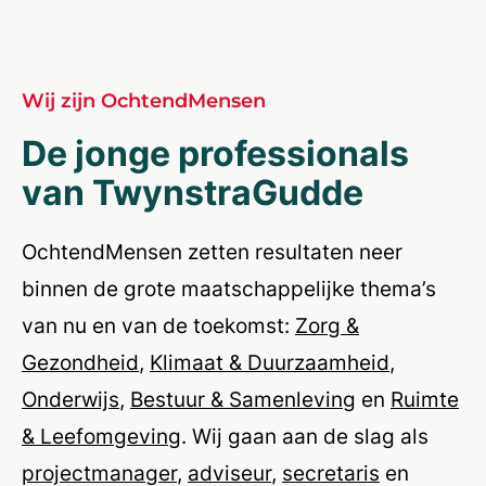
Wij zijn OchtendMensen
De jonge professionals
van TwynstraGudde
OchtendMensen zetten resultaten neer
binnen de grote maatschappelijke thema’s
van nu en van de toekomst:
Zorg &
Gezondheid
,
Klimaat & Duurzaamheid
,
Onderwijs
,
Bestuur & Samenleving
en
Ruimte
& Leefomgeving
. Wij gaan aan de slag als
projectmanager
,
adviseur
,
secretaris
en