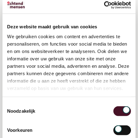
Werkveld(en) waarin je geïnteresseerd bent
*
Kies maximaal twee opties
Deze website maakt gebruik van cookies
Ruimte & Leefomgeving
We gebruiken cookies om content en advertenties te
personaliseren, om functies voor social media te bieden
Klimaat & Duurzaamheid
en om ons websiteverkeer te analyseren. Ook delen we
informatie over uw gebruik van onze site met onze
Zorg & Gezondheid
partners voor social media, adverteren en analyse. Deze
Bestuur & Samenleving
partners kunnen deze gegevens combineren met andere
informatie die u aan ze heeft verstrekt of die ze hebben
Onderwijs
verzameld op basis van uw gebruik van hun services.
Toestemmingsselectie
Studie
Noodzakelijk
Voorkeuren
Wat is het niveau van je huidige of meest