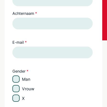
Achternaam
*
E-mail
*
Gender
*
Man
Vrouw
X