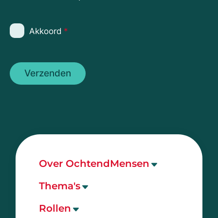
Akkoord
*
Over OchtendMensen
Ons bureau
Thema's
Onze mensen
Onderwijs
Rollen
Onze opdrachten