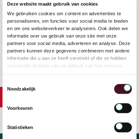
Deze website maakt gebruik van cookies
OchtendMensen.
We gebruiken cookies om content en advertenties te
OchtendMensen hecht veel waarde aan uw privacy. Zie
personaliseren, om functies voor social media te bieden
ook ons
Privacy statement
en om ons websiteverkeer te analyseren. Ook delen we
informatie over uw gebruik van onze site met onze
Door hieronder op verzenden te klikken geeft u
partners voor social media, adverteren en analyse. Deze
toestemming aan OchtendMensen om uw informatie op
partners kunnen deze gegevens combineren met andere
te slaan, te verwerken en u te voorzien van relevante
communicatie.
informatie die u aan ze heeft verstrekt of die ze hebben
verzameld op basis van uw gebruik van hun services.
Toestemmingsselectie
Noodzakelijk
Voorkeuren
Statistieken