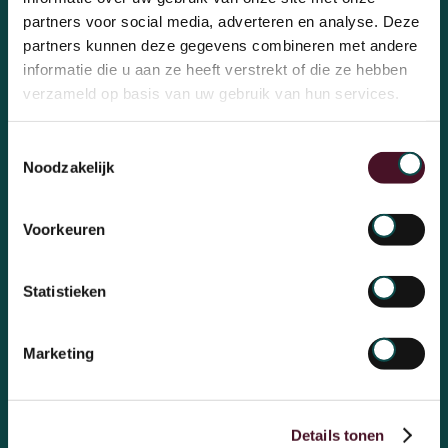
partners voor social media, adverteren en analyse. Deze
partners kunnen deze gegevens combineren met andere
informatie die u aan ze heeft verstrekt of die ze hebben
Aanmelden voor de inhousedag
verzameld op basis van uw gebruik van hun services.
Toestemmingsselectie
Noodzakelijk
Voorkeuren
Statistieken
Marketing
Over OchtendMensen
Ons bureau
Thema's
Details tonen
Onze mensen