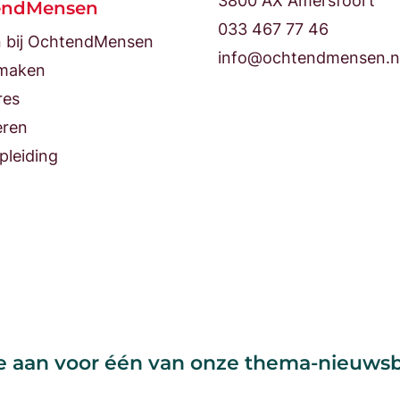
3800 AX Amersfoort
endMensen
033 467 77 46
 bij OchtendMensen
info@ochtendmensen.n
maken
res
eren
pleiding
e aan voor één van onze thema-nieuws