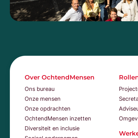
Over OchtendMensen
Rolle
Ons bureau
Projec
Onze mensen
Secreta
Onze opdrachten
Advise
OchtendMensen inzetten
Omgev
Diversiteit en inclusie
Werke