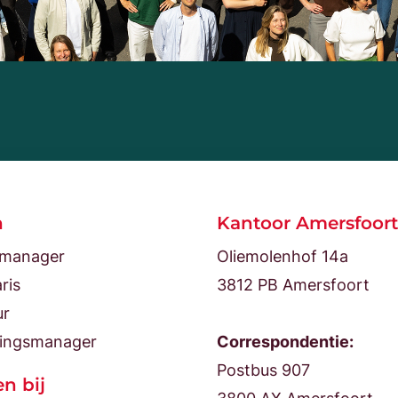
n
Kantoor Amersfoort
tmanager
Oliemolenhof 14a
ris
3812 PB Amersfoort
ur
ingsmanager
Correspondentie:
Postbus 907
n bij