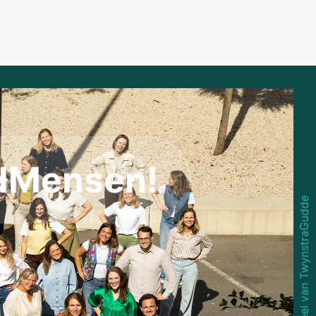
dMensen!
Onderdeel van TwynstraGudde