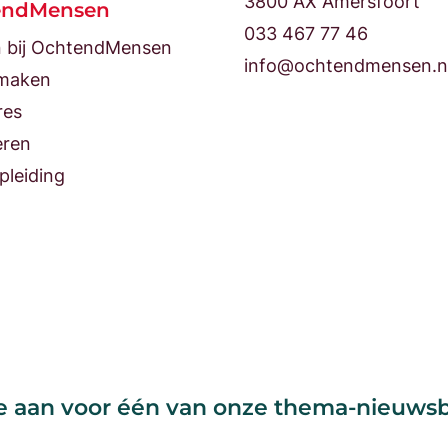
3800 AX Amersfoort
endMensen
033 467 77 46
 bij OchtendMensen
info@ochtendmensen.n
maken
res
eren
pleiding
e aan voor één van onze thema-nieuws