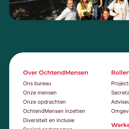
Over OchtendMensen
Rolle
Ons bureau
Projec
Onze mensen
Secreta
Onze opdrachten
Advise
OchtendMensen inzetten
Omgev
Diversiteit en inclusie
Werke