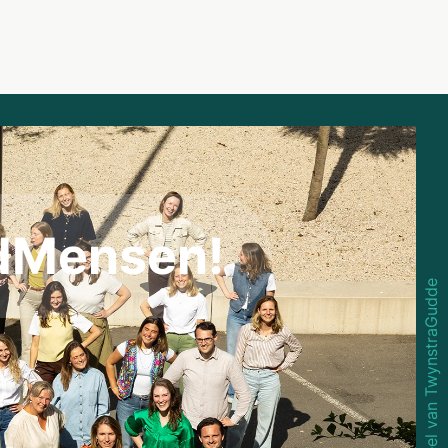
dMensen!
Onderdeel van TwynstraGudde