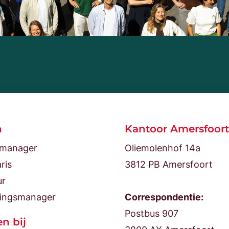
n
Kantoor Amersfoort
tmanager
Oliemolenhof 14a
ris
3812 PB Amersfoort
ur
ingsmanager
Correspondentie:
Postbus 907
n bij