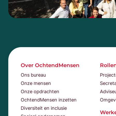
Over OchtendMensen
Rolle
Ons bureau
Projec
Onze mensen
Secreta
Onze opdrachten
Advise
OchtendMensen inzetten
Omgev
Diversiteit en inclusie
Werke