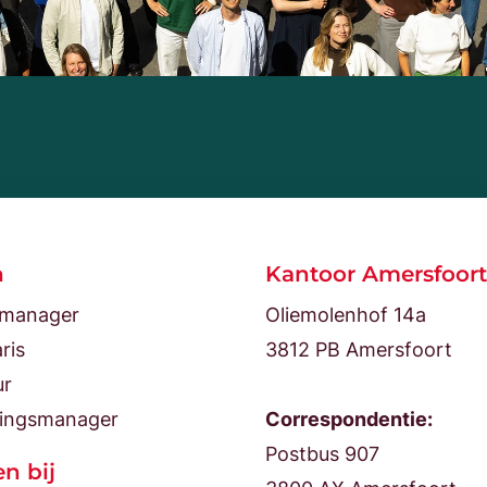
n
Kantoor Amersfoort
tmanager
Oliemolenhof 14a
ris
3812 PB Amersfoort
ur
ingsmanager
Correspondentie:
Postbus 907
n bij