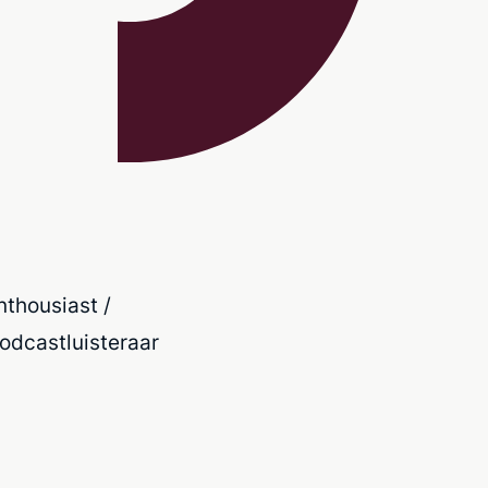
nthousiast /
odcastluisteraar