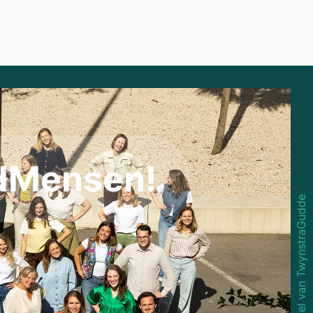
dMensen!
Onderdeel van TwynstraGudde