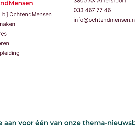
3800 AX Amersfoort
endMensen
033 467 77 46
 bij OchtendMensen
info@ochtendmensen.n
maken
res
eren
pleiding
e aan voor één van onze thema-nieuws