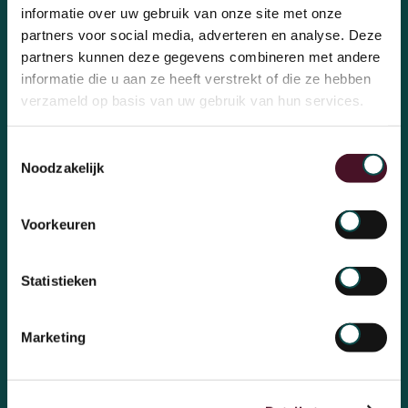
OchtendMensen!
informatie over uw gebruik van onze site met onze
partners voor social media, adverteren en analyse. Deze
partners kunnen deze gegevens combineren met andere
informatie die u aan ze heeft verstrekt of die ze hebben
verzameld op basis van uw gebruik van hun services.
Aanmelden voor de inhousedag
Toestemmingsselectie
Noodzakelijk
Voorkeuren
Statistieken
Marketing
Over OchtendMensen
Ons bureau
Thema's