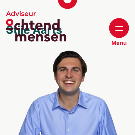
Adviseur
Stije Aarts
Menu