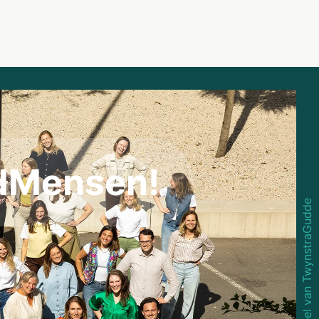
dMensen!
Onderdeel van TwynstraGudde