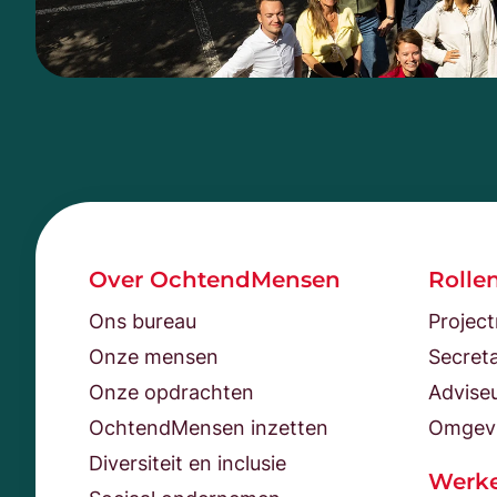
Over OchtendMensen
Rolle
Ons bureau
Projec
Onze mensen
Secreta
Onze opdrachten
Advise
OchtendMensen inzetten
Omgev
Diversiteit en inclusie
Werke