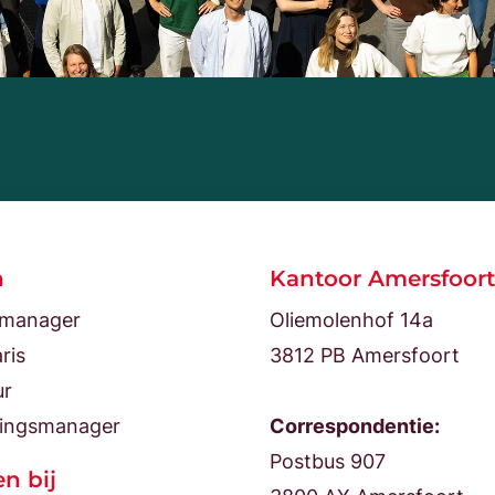
n
Kantoor Amersfoort
tmanager
Oliemolenhof 14a
ris
3812 PB Amersfoort
ur
ingsmanager
Correspondentie:
Postbus 907
n bij