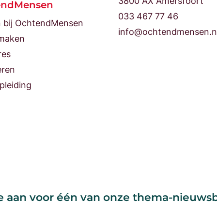
3800 AX Amersfoort
endMensen
033 467 77 46
 bij OchtendMensen
info@ochtendmensen.n
maken
res
eren
pleiding
e aan voor één van onze thema-nieuws