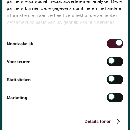
partners voor social media, adverteren en analyse. Deze
partners kunnen deze gegevens combineren met andere
informatie die u aan ze heeft verstrekt of die ze hebben
Aanmelden voor de inhousedag
verzameld op basis van uw gebruik van hun services.
Toestemmingsselectie
Noodzakelijk
Voorkeuren
Statistieken
Over OchtendMensen
Marketing
Ons bureau
Thema's
Onze mensen
Onderwijs
Details tonen
Rollen
Onze opdrachten