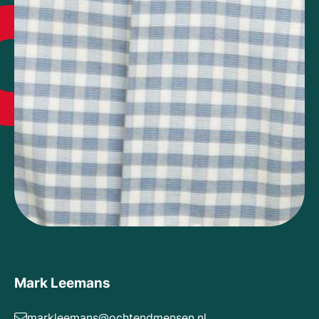
Mark Leemans
markleemans@ochtendmensen.nl