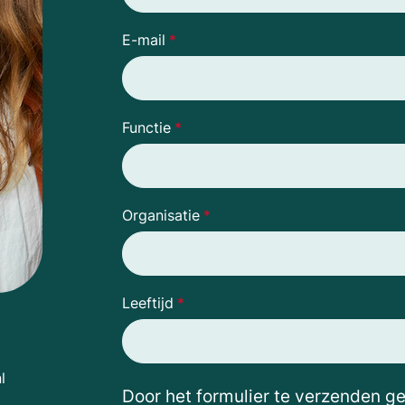
E-mail
*
Functie
*
Organisatie
*
Leeftijd
*
l
Door het formulier te verzenden g