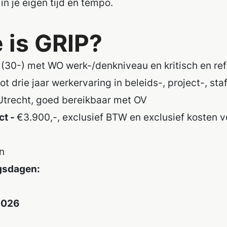
n je eigen tijd en tempo.
 is GRIP?
 (30-) met WO werk-/denkniveau en kritisch en ref
 drie jaar werkervaring in beleids-, project-, staf
trecht,
goed
bereikbaar
met OV
ct -
€3.900,-, exclusief BTW en exclusief kosten 
n
ngsdagen:
 2026