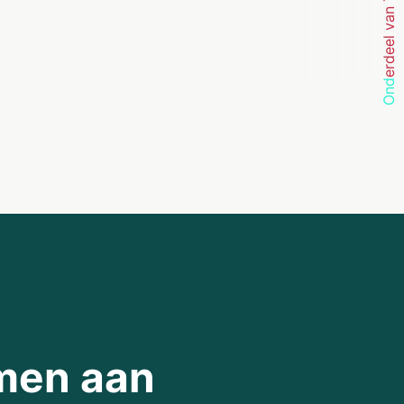
Onderdeel van TwynstraGudde
emen aan