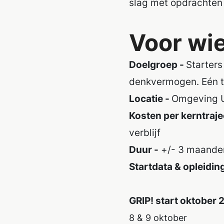
slag met opdrachten i
Voor wie
Doelgroep
-
Starters
denkvermogen. Eén tot
Locatie
-
Omgeving
U
Kosten per kerntraje
verblijf
Duur
-
+/- 3 maande
Startdata & opleidi
GRIP! start oktober
8 & 9 oktober