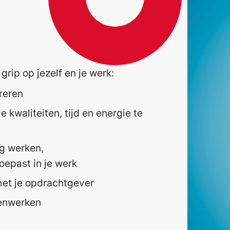
grip op
jezelf
en
je
werk
:
reren
je kwaliteiten, tijd en energie te
ig werken,
past in je werk
 met je opdrachtgever
menwerken