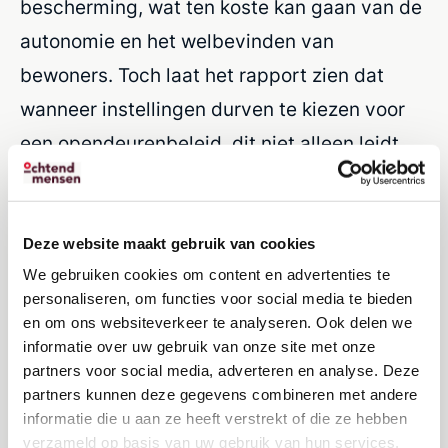
bescherming, wat ten koste kan gaan van de
autonomie en het welbevinden van
bewoners. Toch laat het rapport zien dat
wanneer instellingen durven te kiezen voor
een opendeurenbeleid, dit niet alleen leidt
tot meer bewegingsvrijheid, maar dat dit ook
positieve effecten heeft op het gedrag, het
geluksgevoel en de sociale interactie van
Deze website maakt gebruik van cookies
We gebruiken cookies om content en advertenties te
bewoners.
personaliseren, om functies voor social media te bieden
en om ons websiteverkeer te analyseren. Ook delen we
Wat vraag dit van zorgorganisaties?
informatie over uw gebruik van onze site met onze
partners voor social media, adverteren en analyse. Deze
Het vraagt lef om los te laten. Lef om risico’s
partners kunnen deze gegevens combineren met andere
te durven nemen in ruil voor menselijkheid.
informatie die u aan ze heeft verstrekt of die ze hebben
verzameld op basis van uw gebruik van hun services.