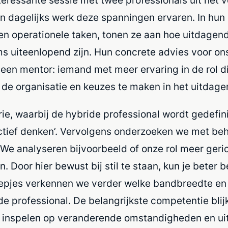
eressante sessie met twee professionals uit het v
un dagelijks werk deze spanningen ervaren. In hun ro
n operationele taken, tonen ze aan hoe uitdagend
 uiteenlopend zijn. Hun concrete advies voor ons
een mentor: iemand met meer ervaring in de rol d
 de organisatie en keuzes te maken in het uitdage
ie, waarbij de hybride professional wordt gedefin
ctief denken’. Vervolgens onderzoeken we met beh
 We analyseren bijvoorbeeld of onze rol meer geric
 Door hier bewust bij stil te staan, kun je beter be
roepjes verkennen we verder welke bandbreedte en
de professional. De belangrijkste competentie bli
ef inspelen op veranderende omstandigheden en u