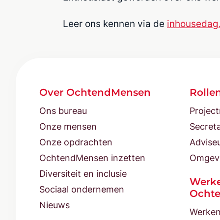
Leer ons kennen via de
inhousedag
Over OchtendMensen
Rolle
Ons bureau
Projec
Onze mensen
Secreta
Onze opdrachten
Advise
OchtendMensen inzetten
Omgev
Diversiteit en inclusie
Werke
Sociaal ondernemen
Ocht
Nieuws
Werken