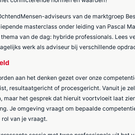
e met conflicterende normen en waarden?
OchtendMensen-adviseurs van de marktgroep Bes
diepende masterclass onder leiding van Pascal Mar
t thema van de dag: hybride professionals. Lees 
elijks werk als adviseur bij verschillende opdra
eld
orden aan het denken gezet over onze competenti
ist, resultaatgericht of procesgericht. Vanuit je ze
maar het gesprek dat hieruit voortvloeit laat zien 
ing. Je omgeving vraagt om bepaalde competentie
rol van je vraagt.