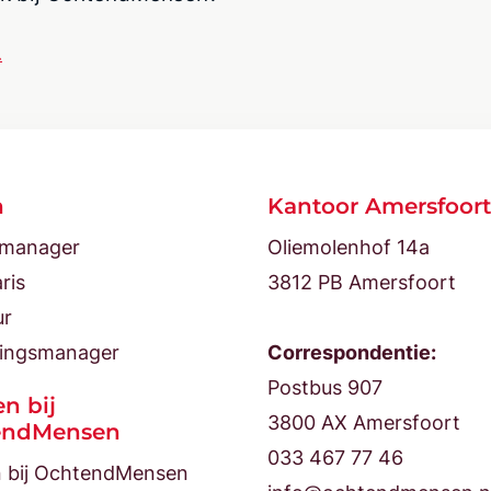
.
n
Kantoor Amersfoort
tmanager
Oliemolenhof 14a
ris
3812 PB Amersfoort
ur
ingsmanager
Correspondentie:
Postbus 907
n bij
3800 AX Amersfoort
endMensen
033 467 77 46
 bij OchtendMensen