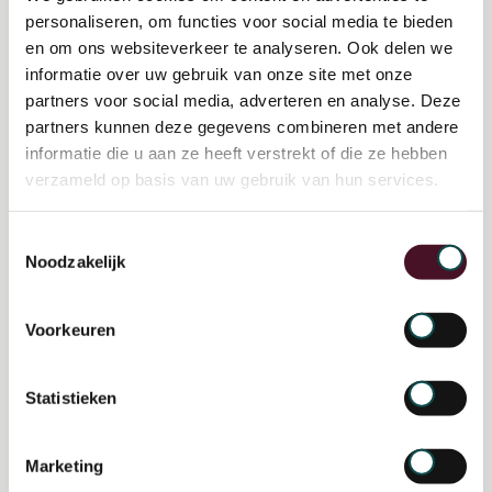
personaliseren, om functies voor social media te bieden
dit soort ondernemingen noodzakelijk is voor
en om ons websiteverkeer te analyseren. Ook delen we
het versnellen van de energietransitie. Hoe
informatie over uw gebruik van onze site met onze
partners voor social media, adverteren en analyse. Deze
zorg je er vervolgens voor dat meer
partners kunnen deze gegevens combineren met andere
bedrijven een BioDigester aanschaffen. En
informatie die u aan ze heeft verstrekt of die ze hebben
hoe ga je om met soortgelijke initiatieven?
verzameld op basis van uw gebruik van hun services.
René nam ons mee in zijn beweegredenen
Toestemmingsselectie
Noodzakelijk
om Circ te starten. Het klinkt misschien gek,
maar René hoopt juist dat er meer
Voorkeuren
concurrentie komt op het gebied van zijn
Biovergister. Hierdoor kan de
Statistieken
duurzaamheidsbeweging sneller en wellicht
ook voordeliger worden. Wil je meer weten
Marketing