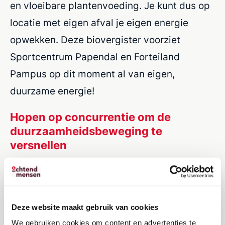
en vloeibare plantenvoeding. Je kunt dus op
locatie met eigen afval je eigen energie
opwekken. Deze biovergister voorziet
Sportcentrum Papendal en Forteiland
Pampus op dit moment al van eigen,
duurzame energie!
Hopen op concurrentie om de
duurzaamheidsbeweging te
versnellen
Vanuit OchtendMensen was er, naast veel
belangstelling voor de techniek, aandacht
voor de manier waarop René zijn idee uitrolt
Deze website maakt gebruik van cookies
en opschaalt. En waarom het opzetten van
We gebruiken cookies om content en advertenties te