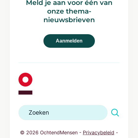
2595 DA Den Haag
Meld je aan voor één van
3800 AX Amersfoort
onze thema-
033 467 77 46
nieuwsbrieven
info@ochtendmensen.nl
Aanmelden
© 2026 OchtendMensen -
Privacybeleid
-