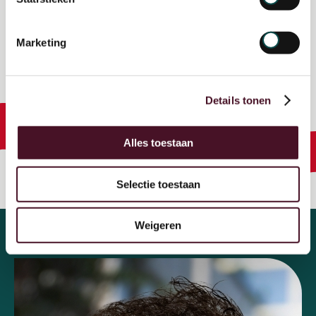
"Juist aan het begin van je carrière kun
Marketing
je met enthousiasme, bevlogenheid en
bravoure heel snel groeien."
Albert Pansier
Details tonen
Manager Stad & Natuur
Alles toestaan
Selectie toestaan
Weigeren