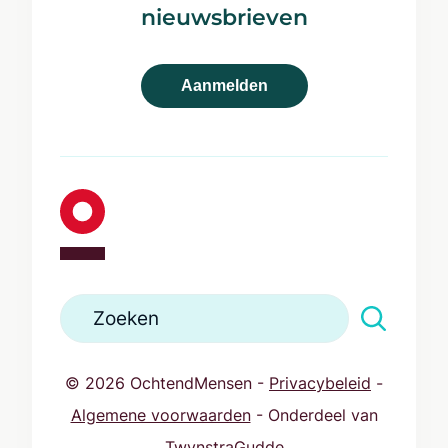
033 467 77 46
nieuwsbrieven
info@ochtendmensen.nl
Aanmelden
© 2026 OchtendMensen -
Privacybeleid
-
Algemene voorwaarden
- Onderdeel van
TwynstraGudde