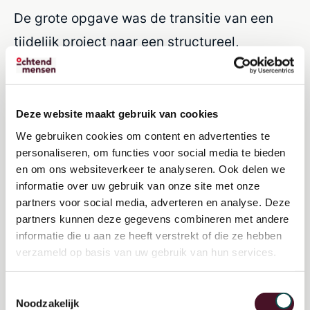
De grote opgave was de transitie van een
tijdelijk project naar een structureel,
Zadkine-breed programma. Dat betekende
opnieuw in gesprek gaan met studenten én
het programma organisatorisch borgen.
Deze website maakt gebruik van cookies
Lieke stapte in tijdens een fase van veel
We gebruiken cookies om content en advertenties te
personaliseren, om functies voor social media te bieden
verandering en heeft de boel fantastisch
en om ons websiteverkeer te analyseren. Ook delen we
draaiende gehouden."
informatie over uw gebruik van onze site met onze
partners voor social media, adverteren en analyse. Deze
Wat deed Lieke concreet?
partners kunnen deze gegevens combineren met andere
informatie die u aan ze heeft verstrekt of die ze hebben
Lieke: "Mijn focus lag op samenwerking met
verzameld op basis van uw gebruik van hun services.
interne collega's en externe partners. Ik heb
Toestemmingsselectie
veel geïnvesteerd in korte lijntjes om
Noodzakelijk