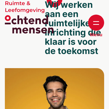
Wij werken
Ruimte &
Leefomgeving
aan een
ruimtelijke
inrichting die
Menu
klaar is voor
de toekomst