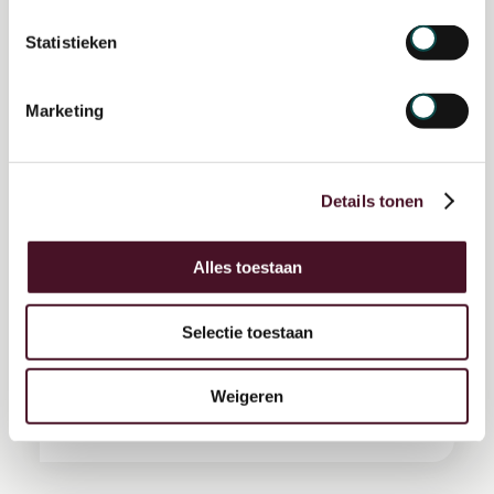
Duurzame Mobiliteit
Ministerie I&W
Statistieken
Marketing
Details tonen
Alles toestaan
Selectie toestaan
Marktonderzoek inzet bij
drones Rijkwaterstaat
Weigeren