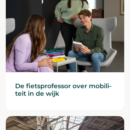
De fiets­pro­fessor over mo­bili­
teit in de wijk