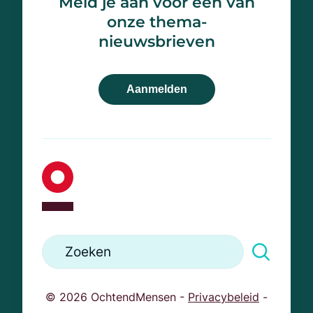
Meld je aan voor één van
3800 AX Amersfoort
onze thema-
033 467 77 46
nieuwsbrieven
info@ochtendmensen.nl
Aanmelden
© 2026 OchtendMensen -
Privacybeleid
-