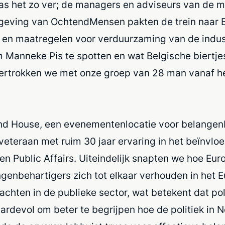
 het zo ver; de managers en adviseurs van de m
eving van OchtendMensen pakten de trein naar Br
e en maatregelen voor verduurzaming van de indus
anneke Pis te spotten en wat Belgische biertjes 
rtrokken we met onze groep van 28 man vanaf het
and House, een evenementenlocatie voor belangen
teraan met ruim 30 jaar ervaring in het beïnvloed
en Public Affairs. Uiteindelijk snapten we hoe E
genbehartigers zich tot elkaar verhouden in het E
hten in de publieke sector, wat betekent dat pol
rdevol om beter te begrijpen hoe de politiek in N