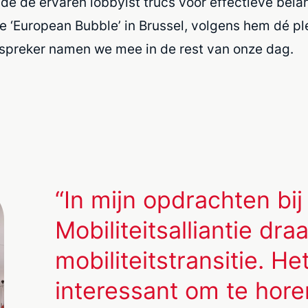
de de ervaren lobbyist trucs voor effectieve bela
 de ‘European Bubble’ in Brussel, volgens hem dé p
 spreker namen we mee in de rest van onze dag.
“In mijn opdrachten bi
Mobiliteitsalliantie dra
mobiliteitstransitie. H
interessant om te hore