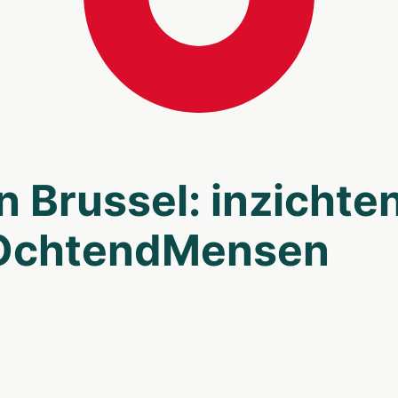
n Brussel: inzichte
 OchtendMensen