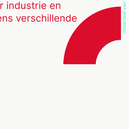
Onderdeel van TwynstraGudde
r industrie en
ens verschillende