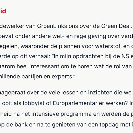
id
dewerker van GroenLinks ons over de Green Deal. 
bevat onder andere wet- en regelgeving over verd
elen, waaronder de plannen voor waterstof, en ga
rde op dit verhaal:
“In mijn opdrachten bij de NS e
daarom heel interessant om te horen wat de rol van 
illende partijen en experts.”
 nagepraat over de vele lessen en inzichten die w
f ooit als lobbyist of Europarlementariër werken? I
dheid na het intensieve programma en werden de 
op de bank en na te genieten van een topdag met i