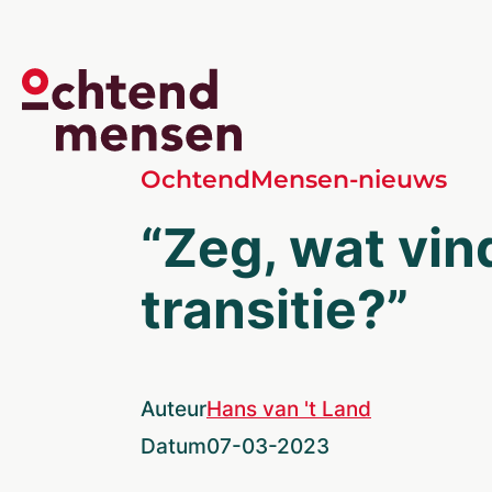
OchtendMensen-nieuws
“Zeg, wat vind
transitie?”
Auteur
Hans van 't Land
Datum
07-03-2023