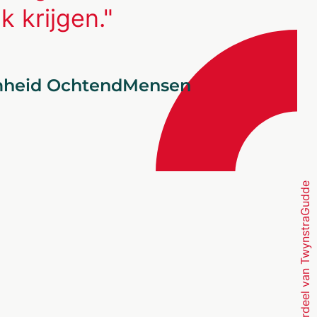
k krijgen."
amheid OchtendMensen
Onderdeel van TwynstraGudde