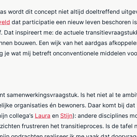
aas wordt dit concept niet altijd doeltreffend uit
veld
dat participatie een nieuw leven beschoren is
 Dat inspireert me: de actuele transitievraagstu
nen bouwen. Een wijk van het aardgas afkoppelen
je wat mij betreft onconventionele middelen voor 
ont samenwerkingsvraagstuk. Is het niet al te a
ijke organisaties én bewoners. Daar komt bij dat
ijn collega’s
Laura
en
Stijn
): andere disciplines m
zichten frustreren het transitieproces. Is de tafel
ijn opdrachten realiseer ik me vaak dat doorvrage