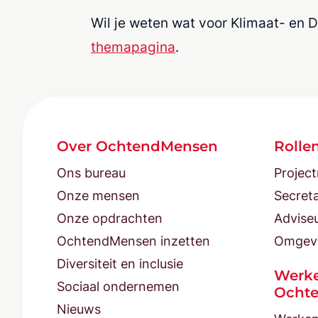
Wil je weten wat voor Klimaat- en
themapagina
.
Over OchtendMensen
Rolle
Ons bureau
Projec
Onze mensen
Secreta
Onze opdrachten
Advise
OchtendMensen inzetten
Omgev
Diversiteit en inclusie
Werke
Sociaal ondernemen
Ocht
Nieuws