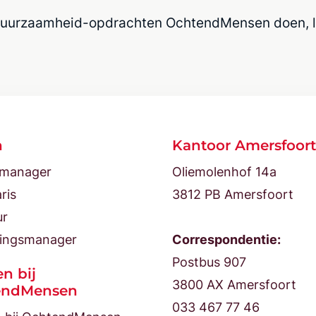
 Duurzaamheid-opdrachten OchtendMensen doen, l
n
Kantoor Amersfoort
tmanager
Oliemolenhof 14a
ris
3812 PB Amersfoort
ur
ingsmanager
Correspondentie:
Postbus 907
n bij
3800 AX Amersfoort
endMensen
033 467 77 46