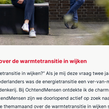
over de warmtetransitie in wijken
etransitie in wijken?” Als je mij deze vraag twee ja
ederlanders was de energietransitie een ver-van
enkerij. Bij OchtendMensen ontdekte ik de charm
endMensen zijn we doorlopend actief op zoek naa
e themamaand over de warmtetransitie in wijken st