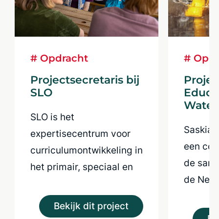
# Opdracht
# Opdr
Projectsecretaris bij
Proje
SLO
Educa
Water
SLO is het
Saskia d
expertisecentrum voor
een coö
curriculumontwikkeling in
de same
het primair, speciaal en
de Nede
voortgezet onderwijs.
waters
Vanuit het Ministerie van
Bekijk dit project
Onderwijs, Cultuur en
Be