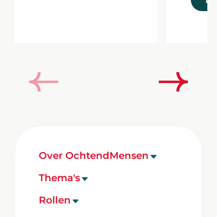
Wetenschap werken ze
aan een grote
vernieuwing van het
wettelijke curriculum.
Saskia was als
projectsecretaris
betrokken bij deze
vernieuwing.
Over OchtendMensen
Ons bureau
Thema's
Onze mensen
Onderwijs
Rollen
Onze opdrachten
Zorg & Gezondheid