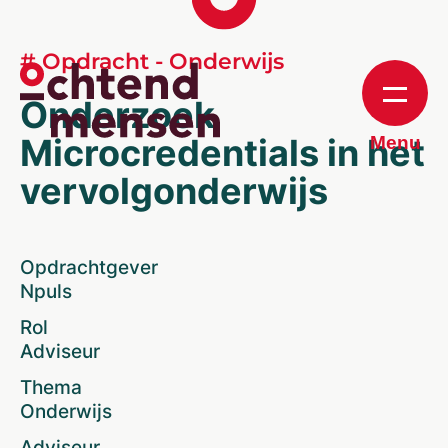
# Opdracht - Onderwijs
Onderzoek
Microcredentials in het
Menu
vervolgonderwijs
Opdrachtgever
Npuls
Rol
Adviseur
Thema
Onderwijs
Adviseur