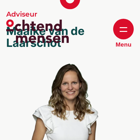
Adviseur
Maaike van de
Laarschot
Menu