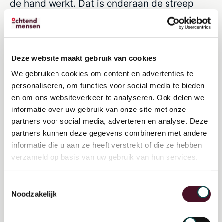
de hand werkt. Dat is onderaan de streep
niet goed voor de patiënt, we hebben er het
personeel niet voor om die zorg te bieden en
de zorgkosten stijgen dan alsnog.
Deze website maakt gebruik van cookies
We gebruiken cookies om content en advertenties te
Belangrijke randvoorwaarden:
personaliseren, om functies voor social media te bieden
gegevensuitwisseling, een digitale
en om ons websiteverkeer te analyseren. Ook delen we
strategie en gepaste zorg
informatie over uw gebruik van onze site met onze
partners voor social media, adverteren en analyse. Deze
Voor het laten slagen van een concept als
partners kunnen deze gegevens combineren met andere
informatie die u aan ze heeft verstrekt of die ze hebben
het digitale ziekenhuis is wel een aantal
verzameld op basis van uw gebruik van hun services.
randvoorwaarden sterk noodzakelijk. “Data-
uitwisseling tussen zorgaanbieders is van
Toestemmingsselectie
Noodzakelijk
groot belang om digitale zorg te laten
slagen. Samenwerking in én tussen