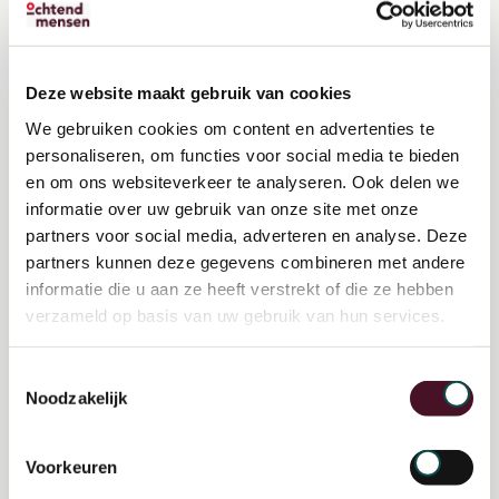
CO2-doelstellingen als bewoners en
ondernemingen zelf ook eigenaarschap
Deze website maakt gebruik van cookies
voelen voor de duurzame uitdagingen in de
We gebruiken cookies om content en advertenties te
stad.
personaliseren, om functies voor social media te bieden
en om ons websiteverkeer te analyseren. Ook delen we
De andere rol die Isis vervult, is die van
informatie over uw gebruik van onze site met onze
partners voor social media, adverteren en analyse. Deze
programmasecretaris; een functie die ik vaak
partners kunnen deze gegevens combineren met andere
omschrijf als de ‘backbone’ van het gehele
informatie die u aan ze heeft verstrekt of die ze hebben
programma.”
verzameld op basis van uw gebruik van hun services.
Waarom heb je een adviseur van
Toestemmingsselectie
Noodzakelijk
OchtendMensen ingeschakeld?
Sander: “Het programma Groene en Gezonde
Voorkeuren