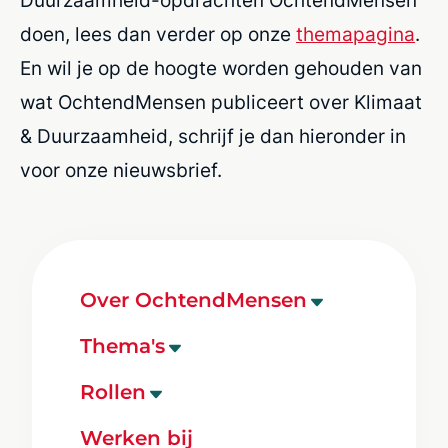
Duurzaamheid-opdrachten OchtendMensen
doen, lees dan verder op onze
themapagina
.
En wil je op de hoogte worden gehouden van
wat OchtendMensen publiceert over Klimaat
& Duurzaamheid, schrijf je dan hieronder in
voor onze nieuwsbrief.
Over OchtendMensen
Ons bureau
Thema's
Onze mensen
Onderwijs
Rollen
Onze opdrachten
Zorg & Gezondheid
Projectmanager
OchtendMensen inzetten
Werken bij
Klimaat & Duurzaamheid