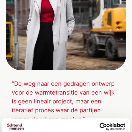
“De weg naar een gedragen ontwerp
voor de warmtetransitie van een wijk
is geen lineair project, maar een
iteratief proces waar de partijen
samen doorheen moeten.”
Laura Smid en Stijn Grundeman