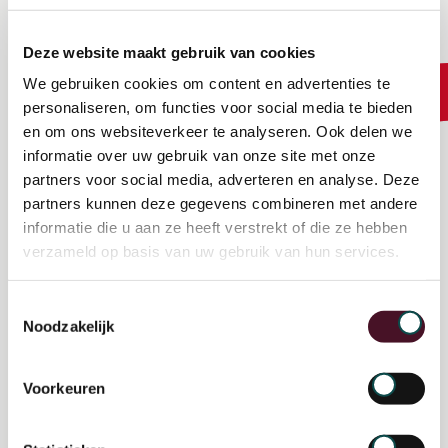
Adviseurs Klimaat & Duurzaamheid
OchtendMensen
Deze website maakt gebruik van cookies
We gebruiken cookies om content en advertenties te
personaliseren, om functies voor social media te bieden
Les 2: Doorloop het proces
en om ons websiteverkeer te analyseren. Ook delen we
informatie over uw gebruik van onze site met onze
gezamenlijk
partners voor social media, adverteren en analyse. Deze
partners kunnen deze gegevens combineren met andere
Het vaststellen van het eisenpakket, het
informatie die u aan ze heeft verstrekt of die ze hebben
afschieten van alternatieven en de invulling
verzameld op basis van uw gebruik van hun services.
van het ontwerp: elke partij moet hier een
Toestemmingsselectie
handtekening onder zetten voordat wordt
Noodzakelijk
doorgegaan naar de volgende fase. Het
gevaar is dat partijen die sneller willen voor
Voorkeuren
de troepen uit gaan lopen. Gezien de