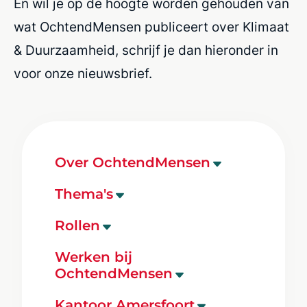
En wil je op de hoogte worden gehouden van
wat OchtendMensen publiceert over Klimaat
& Duurzaamheid, schrijf je dan hieronder in
voor onze nieuwsbrief.
Over OchtendMensen
Ons bureau
Thema's
Onze mensen
Onderwijs
Rollen
Onze opdrachten
Zorg & Gezondheid
Projectmanager
OchtendMensen inzetten
Werken bij
Klimaat & Duurzaamheid
OchtendMensen
Secretaris
Diversiteit en inclusie
Ruimte & Leefomgeving
Adviseur
Sociaal ondernemen
Werken bij OchtendMensen
Kantoor Amersfoort