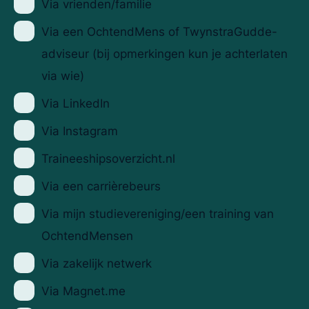
Via vrienden/familie
Via een OchtendMens of TwynstraGudde-
adviseur (bij opmerkingen kun je achterlaten
via wie)
Via LinkedIn
Via Instagram
Traineeshipsoverzicht.nl
Via een carrièrebeurs
Via mijn studievereniging/een training van
OchtendMensen
Via zakelijk netwerk
Via Magnet.me