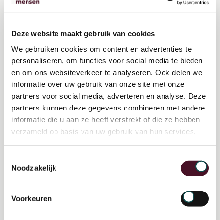
route naar het mbo steeds meer wordt
ontweken, terwijl mbo-studenten juist heel
Deze website maakt gebruik van cookies
hard nodig zijn. De vraag naar vakmensen
We gebruiken cookies om content en advertenties te
voor de energietransities, bouwopgaven en
personaliseren, om functies voor social media te bieden
de transities in de zorg is groot.
en om ons websiteverkeer te analyseren. Ook delen we
informatie over uw gebruik van onze site met onze
Achterstanden moeten worden
partners voor social media, adverteren en analyse. Deze
ingehaald
partners kunnen deze gegevens combineren met andere
informatie die u aan ze heeft verstrekt of die ze hebben
Om de gevolgen van de Coronacrisis in het
verzameld op basis van uw gebruik van hun services.
onderwijs op te vangen is het Nationaal
Toestemmingsselectie
Programma Onderwijs (NPO) opgezet. Dit
Noodzakelijk
investeringsprogramma vanuit het kabinet
biedt scholen middelen om de
Voorkeuren
onderwijsachterstanden die zijn ontstaan in