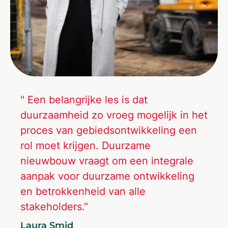
" Een belangrijke les is dat
duurzaamheid zo vroeg mogelijk in het
proces van gebiedsontwikkeling een
rol moet krijgen. Duurzame
nieuwbouw vraagt om een integrale
aanpak voor duurzame ontwikkeling
en betrokkenheid van alle
stakeholders."
Laura Smid