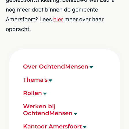
nog meer doet binnen de gemeente
Amersfoort? Lees
hier
meer over haar
opdracht.
Over OchtendMensen
Ons bureau
Thema's
Onze mensen
Onderwijs
Rollen
Onze opdrachten
Zorg & Gezondheid
Projectmanager
OchtendMensen inzetten
Werken bij
Klimaat & Duurzaamheid
OchtendMensen
Secretaris
Diversiteit en inclusie
Ruimte & Leefomgeving
Adviseur
Sociaal ondernemen
Werken bij OchtendMensen
Kantoor Amersfoort
Bestuur & Samenleving