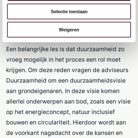
bouwplan komt binnen bij het projectbureau
Selectie toestaan
van de gemeente Amersfoort. Direct worden
de adviseurs Duurzame Nieuwbouw vanuit
Weigeren
het
programma Duurzame Stad
betrokken.
Een belangrijke les is dat duurzaamheid zo
vroeg mogelijk in het proces een rol moet
krijgen. Om deze reden vragen de adviseurs
Duurzaamheid om een duurzaamheidsvisie
aan grondeigenaren. In deze visie komen
allerlei onderwerpen aan bod, zoals een visie
op het energieconcept, natuur inclusief
bouwen en circulariteit. Hierdoor wordt aan
de voorkant nagedacht over de kansen en